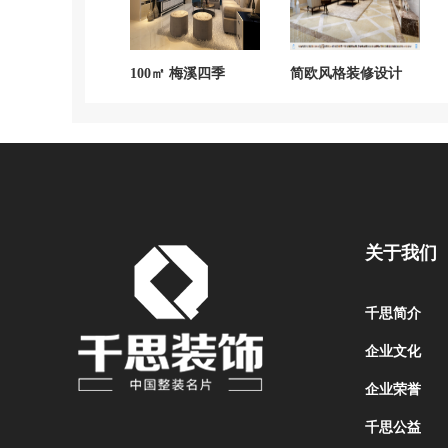
100㎡ 梅溪四季
简欧风格装修设计
关于我们
千思简介
企业文化
企业荣誉
千思公益