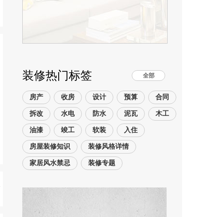
装修热门标签
全部
房产
收房
设计
预算
合同
拆改
水电
防水
泥瓦
木工
油漆
竣工
软装
入住
房屋装修知识
装修风格详情
家居风水禁忌
装修专题