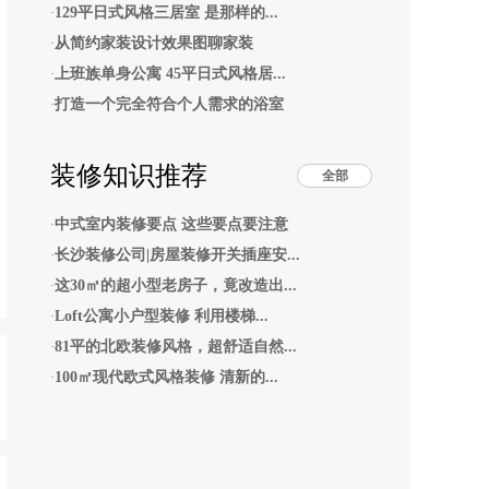
129平日式风格三居室 是那样的...
·
从简约家装设计效果图聊家装
·
上班族单身公寓 45平日式风格居...
·
打造一个完全符合个人需求的浴室
·
装修知识推荐
全部
中式室内装修要点 这些要点要注意
·
长沙装修公司|房屋装修开关插座安...
·
这30㎡的超小型老房子，竟改造出...
·
Loft公寓小户型装修 利用楼梯...
·
81平的北欧装修风格，超舒适自然...
·
100㎡现代欧式风格装修 清新的...
·