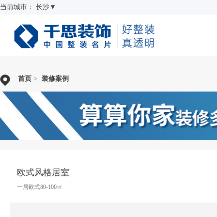
当前城市：
长沙
▼
首页
>
装修案例
欧式风格居室
一居欧式80-100㎡